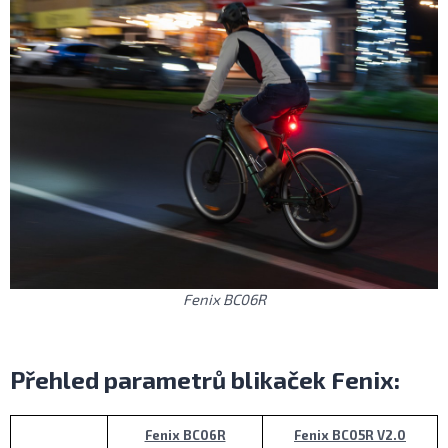
Fenix BC06R
Přehled parametrů blikaček Fenix:
Fenix BC06R
Fenix BC05R V2.0