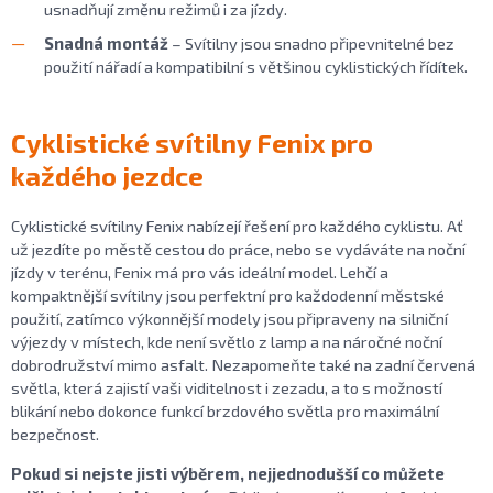
usnadňují změnu režimů i za jízdy.
Snadná montáž
– Svítilny jsou snadno připevnitelné bez
použití nářadí a kompatibilní s většinou cyklistických řídítek.
Cyklistické svítilny Fenix pro
každého jezdce
Cyklistické svítilny Fenix nabízejí řešení pro každého cyklistu. Ať
už jezdíte po městě cestou do práce, nebo se vydáváte na noční
jízdy v terénu, Fenix má pro vás ideální model. Lehčí a
kompaktnější svítilny jsou perfektní pro každodenní městské
použití, zatímco výkonnější modely jsou připraveny na silniční
výjezdy v místech, kde není světlo z lamp a na náročné noční
dobrodružství mimo asfalt. Nezapomeňte také na zadní červená
světla, která zajistí vaši viditelnost i zezadu, a to s možností
blikání nebo dokonce funkcí brzdového světla pro maximální
bezpečnost.
Pokud si nejste jisti výběrem, nejjednodušší co můžete