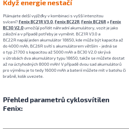
Když energie nestačí
Plánujete delší vyjížďky v kombinaci s vyšší intenzitou
svícení?
Fenix BC21R V3.0
,
Fenix BC22R
,
Fenix BC26R
a
Fenix
BC30 V2.0
umožůjí pořídit náhradní akumulátory, vozit je jako
záložní a v případě potřeby je vyměnit. BC21R V3.0 a
BC22R napájí jeden akumulátor 18650, kde může být kapacita až
do 4000 mAh, BC26R svítí s akumulátorem větším - jedná se
o typ 21700 s kapacitou až 5000 mAh a BC30 V2.0 skrývá
v útrobách dva akumulátory typu 18650, takže se můžete dostat
až na úctyhodných 8000 mAh! V případě dvou sad akumulátorů
pro výměnu je to tedy 16000 mAh a baterií můžete mít v batohu či
brašně, kolik uvezete.
Přehled parametrů cyklosvítilen
Fenix: