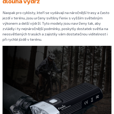
dlouhá výdrž
Naopak pro cyklisty, kteří se vydávají na náročnější trasy a často
jezdí v terénu, jsou určeny svítilny Fenix s vyšším světelným
výkonem a delší výdrží. Tyto modely jsou navrženy tak, aby
zvládly i ty nejnáročnější podmínky, poskytly dostatek světla na
neosvětlených trasách a zajistily vám dostatečnou viditelnost i
při rychlé jízdě v terénu.