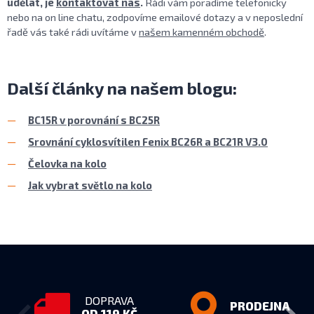
udělat, je
kontaktovat nás
.
Rádi vám poradíme telefonicky
nebo na on line chatu, zodpovíme emailové dotazy a v neposlední
řadě vás také rádi uvítáme v
našem kamenném obchodě
.
Další články na našem blogu:
BC15R v porovnání s BC25R
Srovnání cyklosvítilen Fenix BC26R a BC21R V3.0
Čelovka na kolo
Jak vybrat světlo na kolo
DOPRAVA
PRODEJNA
OD 119 KČ