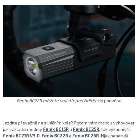
Fenix BC22R můžete umístit pod řidítka
do podvěsu
Jezdíte převážně na silničním kole? Potom vám mohou vyhovovat
jak základní modely
Fenix BC15R
a
Fenix BC25R
, tak výkonnější
Fenix BC21R V3.0
,
Fenix BC22R
a
Fenix BC26R
. Njak nenaruší