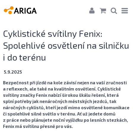
Cyklistické svítilny Fenix:
Spolehlivé osvětlení na silničku
i do terénu
5.9.2025
Bezpečnost při jízdě na kole závisí nejen na vaší zručnosti
a reflexech, ale také na kvalitním osvětlení. Cyklistické
svítilny značky Fenix nabízí širokou škálu řešení, která
splní potřeby jak nenáročných městských jezdců, tak
náročných cyklistů, kteří jezdí mimo osvětlené komunikace
či spolehlivé silné světlo v terénu. Ať už jedete domů
z práce nebo plánujete noční vyjížďku po lesních stezkách,
Fenix má svítilnu přesně pro vás.