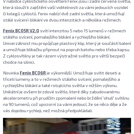
V nabídce cyklistického osvětlení Fenix jsou i zadní červená světla,
která slouží k zajištění vaší viditelnosti za vámi jedoucích vozidel
či kolegů cyklistů. Fenix nabízí dvě zadní světla, která umožňují
stálé svícení i blikání ve dvou intenzitách a několika režimech.
Fenix BC05R V2.0
svítí intenzitou 5 nebo 15 lumenů v režimech
stálého svícení, pomalejšího blikání a rychlejšího blikání.
Univerzálnost mu propůjčuje plastový klip, který je součástí balení
a umožňuje blikačku připnout na popruh batohu nebo třeba kapsu.
Z cyklosvítilny je tak rázem výstražné světlo pro větší bezpečí
chodce na silnici.
Novinka
Fenix BC06R
je výkonnější. Umožňuje svítit deseti a
třiceti lumeny a to v režimech stálého svícení, pomalejšího a
rychlejšího blikání a také rotujícícho světla v nižším výkonu.
Unikátní je ovšem brzdové světlo, které díky zabudovanému
akcelerometru při prudčím zpomalení nebo brždění 'ohulí' svítilnu
na 90 lumenů, což upozorní za vámi jedoucí, že se něco děje a že
vás dojedou rychleji, než možná předpokládali.