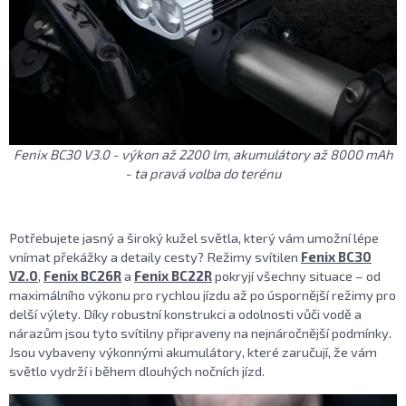
Fenix BC30 V3.0 - výkon až 2200 lm, akumulátory až 8000 mAh
- ta pravá volba do terénu
Potřebujete jasný a široký kužel světla, který vám umožní lépe
vnímat překážky a detaily cesty? Režimy svítilen
Fenix BC30
V2.0
,
Fenix BC26R
a
Fenix BC22R
pokryjí všechny situace – od
maximálního výkonu pro rychlou jízdu až po úspornější režimy pro
delší výlety. Díky robustní konstrukci a odolnosti vůči vodě a
nárazům jsou tyto svítilny připraveny na nejnáročnější podmínky.
Jsou vybaveny výkonnými akumulátory, které zaručují, že vám
světlo vydrží i během dlouhých nočních jízd.