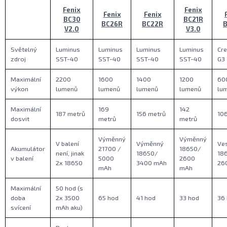
Fenix
Fenix
Fenix
Fenix
BC30
BC21R
BC26R
BC22R
V2.0
V3.0
Světelný
Luminus
Luminus
Luminus
Luminus
Cr
zdroj
SST-40
SST-40
SST-40
SST-40
G3
Maximální
2200
1600
1400
1200
60
výkon
lumenů
lumenů
lumenů
lumenů
lu
Maximální
169
142
187 metrů
156 metrů
10
dosvit
metrů
metrů
Výměnný
Výměnný
V balení
Výměnný
Ve
Akumulátor
21700 /
18650/
není, jinak
18650/
18
v balení
5000
2600
2x 18650
3400 mAh
26
mAh
mAh
Maximální
50 hod (s
doba
2x 3500
65 hod
41 hod
33 hod
36
svícení
mAh aku)