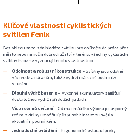
Klíčové vlastnosti cyklistických
svítilen Fenix
Bez ohledu na to, zda hledáte svítilnu pro dojíždění do práce přes
město nebo na noční dobrodružství v terénu, všechny cyklistické
svítilny Fenix se vyznačují těmito vlastnostmi:
Odolnost a robustní konstrukce
– Svítilny jsou odolné
vůči vodě a nárazům, takže vydrží i náročné podmínky
v terénu.
Dlouhá výdrž baterie
– Výkonné akumulátory zajišťují
dostatečnou výdrž i při delších jízdách.
Více režimů svícení
– Od maximálního výkonu po úsporný
režim, svítilny umožňují přizpůsobit intenzitu světla
aktuálním podmínkám.
Jednoduché ovládání
– Ergonomické ovládací prvky