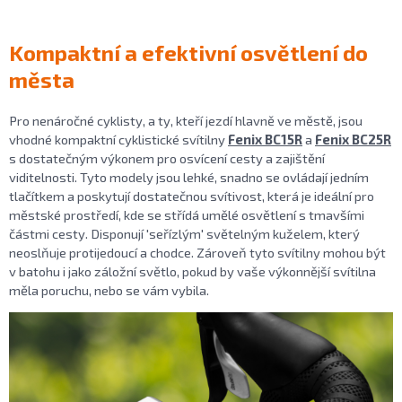
Kompaktní a efektivní osvětlení do
města
Pro nenáročné cyklisty, a ty, kteří jezdí hlavně ve městě, jsou
vhodné kompaktní cyklistické svítilny
Fenix BC15R
a
Fenix BC25R
s dostatečným výkonem pro osvícení cesty a zajištění
viditelnosti. Tyto modely jsou lehké, snadno se ovládají jedním
tlačítkem a poskytují dostatečnou svítivost, která je ideální pro
městské prostředí, kde se střídá umělé osvětlení s tmavšími
částmi cesty. Disponují 'seřízlým' světelným kuželem, který
neoslňuje protijedoucí a chodce. Zároveň tyto svítilny mohou být
v batohu i jako záložní světlo, pokud by vaše výkonnější svítilna
měla poruchu, nebo se vám vybila.