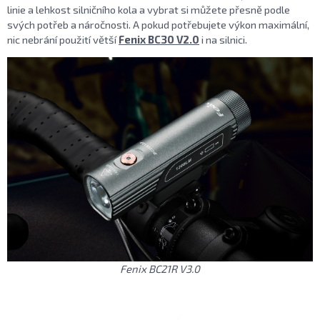
linie a lehkost silničního kola a vybrat si můžete přesně podle
svých potřeb a náročnosti. A pokud potřebujete výkon maximální,
nic nebrání použití větší
Fenix BC30 V2.0
i na silnici.
Fenix BC21R V3.0