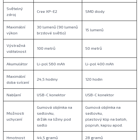
Světelný
Cree XP-E2
SMD diody
zdroj
Maximální
30 lumenů (90 lumenů
15 lumenů
výkon
brzdové světlo)
Výstražná
100 metrů
50 metrů
viditelnost
Akumulátor
Li-pol 560 mAh
Li-pol 400 mAh
Maximální
24,5 hodiny
120 hodin
doba svícení
Nabíjení
USB-C konektor
USB-C konektor
Gumová objímka na
Gumová objímka na
Možnosti
sedlovku,
sedlovku,
uchycení
držák na ližiny pod
plastový klip na batoh,
sedlo
popruh, kapsu apod.
Hmotnost
44,5 gramů
28 gramů